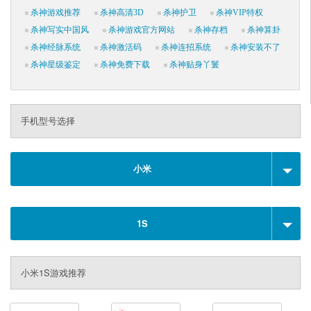
杀神游戏推荐
杀神高清3D
杀神护卫
杀神VIP特权
杀神写实中国风
杀神游戏官方网站
杀神存档
杀神算卦
杀神经脉系统
杀神激活码
杀神连招系统
杀神安装不了
杀神星级鉴定
杀神免费下载
杀神贴身丫鬟
手机型号选择
小米
1S
小米1S游戏推荐