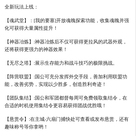
全新玩法上线：
【魂武堂】：
[
我的要塞
]
开放魂魄探索功能，收集魂魄并强
化可获得大量属性提升！
【神器冶炼】
:
神器冶炼后不仅可获得更拉风的武器外观，
还将获得更强力的神器效果！
【无尽之塔】
:
展示生存能力和战斗技巧的极限挑战。
【阵营联盟】
:
国公可充分发挥外交手段，善加利用联盟功
能，改善劣势，实现以少胜多，创造胜利奇迹！
【团队集结】
:
国公和军团都督每周可免费领取集结令，在
合适的时机使用集结令更容易获得团战优胜哦！
【悬赏令】
:
在主城
-
六扇门捕快处可查看或发布悬赏，还有
趣味称号等你拿哟！