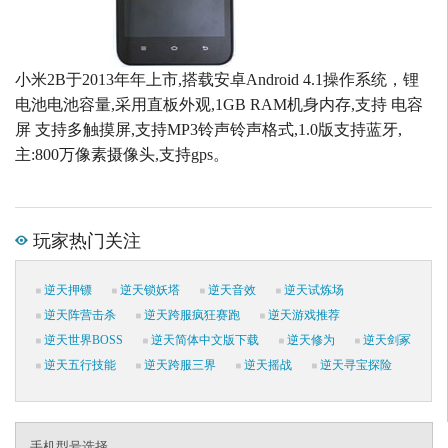
小米2B于2013年年上市,搭载安卓Android 4.1操作系统，锂
电池电池容量,采用直板外观,1GB RAM机身内存,支持 电容
屏 支持多触摸屏,支持MP3铃声铃声格式,1.0版支持蓝牙,
主:800万像素摄像头,支持gps。
玩家热门关注
逆天押镖
逆天锁妖塔
逆天音效
逆天试炼场
逆天阵营击杀
逆天跨服疯狂赛跑
逆天游戏推荐
逆天世界BOSS
逆天简体中文版下载
逆天修为
逆天剑冢
逆天五行技能
逆天跨服三界
逆天摇战
逆天寻宝探险
手机型号选择