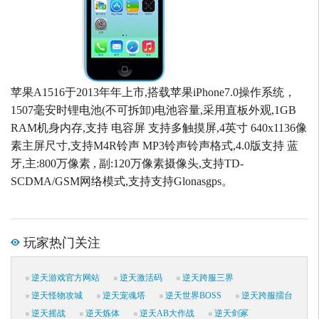
苹果A1516于2013年年上市,搭载苹果iPhone7.0操作系统，
1507毫安时锂电池(不可拆卸)电池容量,采用直板外观,1GB
RAM机身内存,支持 电容屏 支持多触摸屏,4英寸 640x1136像
素主屏尺寸,支持M4R铃声 MP3铃声铃声格式,4.0版支持 蓝
牙,主:800万像素 , 副:120万像素摄像头,支持TD-
SCDMA/GSM网络模式,支持支持Glonasgps。
玩家热门关注
逆天游戏官方网站
逆天激活码
逆天跨服三界
逆天怪物攻城
逆天宠魂塔
逆天世界BOSS
逆天跨服擂台
逆天摇战
逆天炼体
逆天AB大作战
逆天剑冢