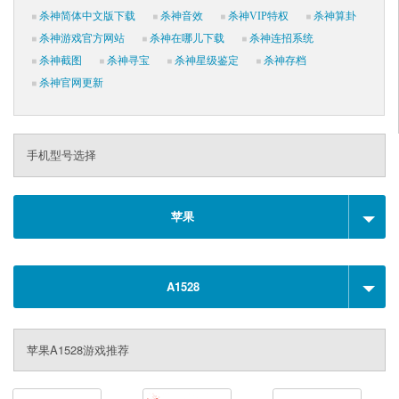
杀神简体中文版下载
杀神音效
杀神VIP特权
杀神算卦
杀神游戏官方网站
杀神在哪儿下载
杀神连招系统
杀神截图
杀神寻宝
杀神星级鉴定
杀神存档
杀神官网更新
手机型号选择
苹果
A1528
苹果A1528游戏推荐