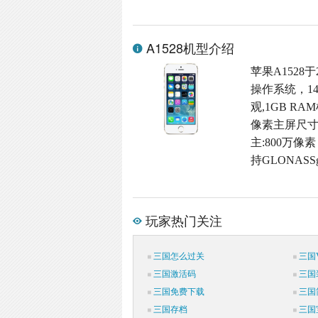
A1528机型介绍
苹果A1528于
操作系统，1
观,1GB RA
像素主屏尺寸,
主:800万像素
持GLONASS
玩家热门关注
三国怎么过关
三国V
三国激活码
三国
三国免费下载
三国
三国存档
三国