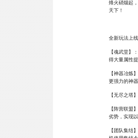
烽火硝烟起
天下！
全新玩法上
【魂武堂】
得大量属性
【神器冶炼
更强力的神
【无尽之塔
【阵营联盟
劣势，实现
【团队集结