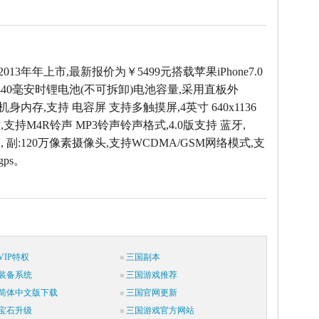
2013年年上市,最新报价为￥5499元搭载苹果iPhone7.0
440毫安时锂电池(不可拆卸)电池容量,采用直板外
M机身内存,支持 电容屏 支持多触摸屏,4英寸 640x1136
支持M4R铃声 MP3铃声铃声格式,4.0版支持 蓝牙,
 , 副:120万像素摄像头,支持WCDMA/GSM网络模式,支
gps。
IP特权
三国副本
装备系统
三国游戏推荐
简体中文版下载
三国官网更新
宝石升级
三国游戏官方网站