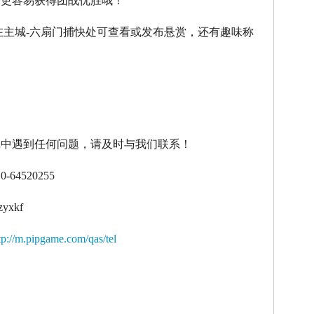
令更容易获得团战优胜哦！
在主城
-
六扇门捕快处可查看或发布悬赏，还有趣味称
！
戏中遇到任何问题，请及时与我们联系！
10-64520255
zyxkf
tp://m.pipgame.com/qas/tel