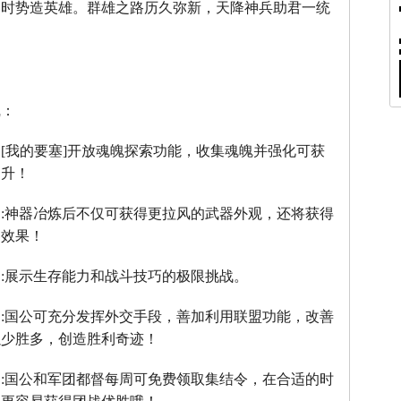
，时势造英雄。群雄之路历久弥新，天降神兵助君一统
线：
：
[
我的要塞
]
开放魂魄探索功能，收集魂魄并强化可获
提升！
】
:
神器冶炼后不仅可获得更拉风的武器外观，还将获得
器效果！
】
:
展示生存能力和战斗技巧的极限挑战。
】
:
国公可充分发挥外交手段，善加利用联盟功能，改善
以少胜多，创造胜利奇迹！
】
:
国公和军团都督每周可免费领取集结令，在合适的时