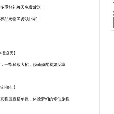
，多重好礼每天免费放送！
，极品宠物坐骑领回家！
单指逆天】
式，一指释放大招，修仙修魔易如反掌
梦幻修仙】
逼真程度直指单反，体验梦幻的修仙旅程