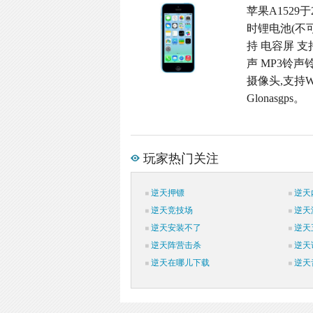
苹果A1529于
时锂电池(不可
持 电容屏 支
声 MP3铃声铃
摄像头,支持W
Glonasgps。
玩家热门关注
逆天押镖
逆天
逆天竞技场
逆天
逆天安装不了
逆天
逆天阵营击杀
逆天
逆天在哪儿下载
逆天