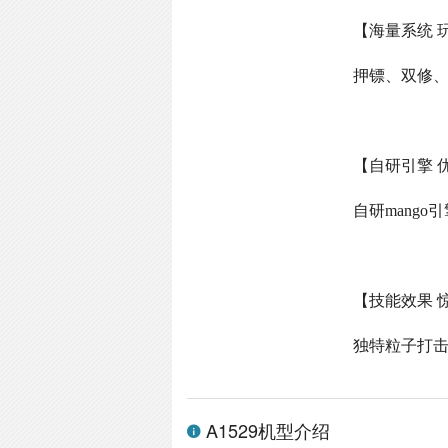
【海量系统 
押镖、双修
【自研引擎 
自研
mango
引
【技能效果 
独特粒子打
A1529机型介绍