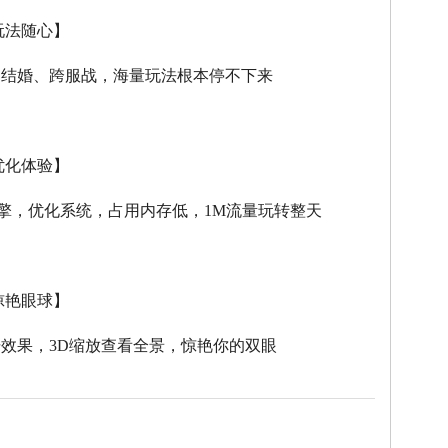
玩法随心】
、结婚、跨服战，海量玩法根本停不下来
优化体验】
擎，优化系统，占用内存低，
1M
流量玩转整天
惊艳眼球】
击效果，
3D
缩放查看全景，惊艳你的双眼