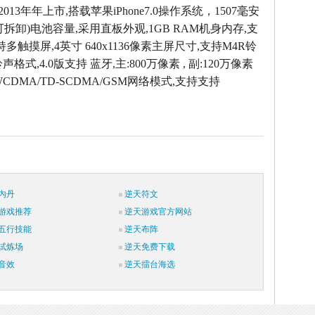
2013年年上市,搭载苹果iPhone7.0操作系统，1507毫安
拆卸)电池容量,采用直板外观,1GB RAM机身内存,支
持多触摸屏,4英寸 640x1136像素主屏尺寸,支持M4R铃
声格式,4.0版支持 蓝牙,主:800万像素 , 副:120万像素
CDMA/TD-SCDMA/GSM网络模式,支持支持
内丹
逆天符文
游戏推荐
逆天游戏官方网站
五行技能
逆天布阵
试炼场
逆天免费下载
音效
逆天擂台海选