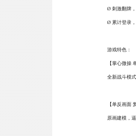
Ø 刺激翻牌
Ø 累计登录
游戏特色：
【掌心微操 
全新战斗模
【单反画面 
原画建模，