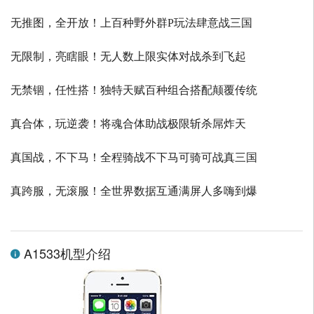
无推图，全开放！上百种野外群P玩法肆意战三国
无限制，亮瞎眼！无人数上限实体对战杀到飞起
无禁锢，任性搭！独特天赋百种组合搭配颠覆传统
真合体，玩逆袭！将魂合体助战极限斩杀屌炸天
真国战，不下马！全程骑战不下马可骑可战真三国
真跨服，无滚服！全世界数据互通满屏人多嗨到爆
A1533机型介绍