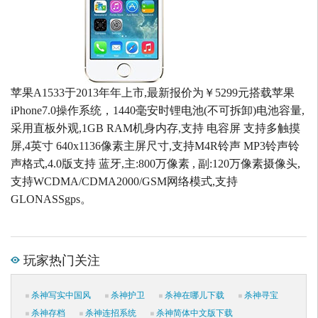
苹果A1533于2013年年上市,最新报价为￥5299元搭载苹果
iPhone7.0操作系统，1440毫安时锂电池(不可拆卸)电池容量,
采用直板外观,1GB RAM机身内存,支持 电容屏 支持多触摸
屏,4英寸 640x1136像素主屏尺寸,支持M4R铃声 MP3铃声铃
声格式,4.0版支持 蓝牙,主:800万像素 , 副:120万像素摄像头,
支持WCDMA/CDMA2000/GSM网络模式,支持
GLONASSgps。
玩家热门关注
杀神写实中国风
杀神护卫
杀神在哪儿下载
杀神寻宝
杀神存档
杀神连招系统
杀神简体中文版下载