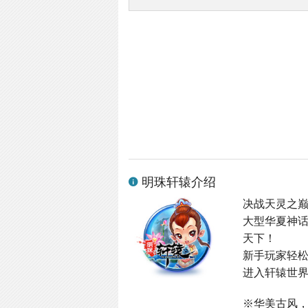
明珠轩辕介绍
决战天灵之
大型华夏神
天下！
新手玩家轻
进入轩辕世界
※华美古风