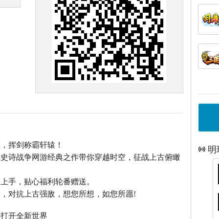
巅，挥剑称霸轩辕！
明
话史诗战争网游经典之作带你穿越时空，征战上古俯瞰
松上手，贴心福利轮番赠送。
，对抗上古强敌，想您所想，如您所愿!
，打开全新世界