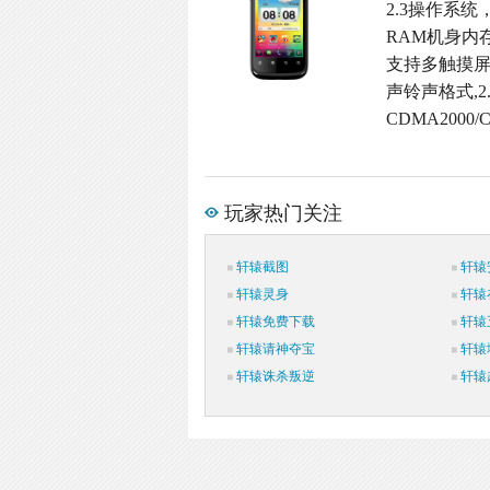
2.3操作系统
RAM机身内存,M
支持多触摸屏,3
声铃声格式,2
CDMA2000
玩家热门关注
轩辕截图
轩辕
轩辕灵身
轩辕
轩辕免费下载
轩辕
轩辕请神夺宝
轩辕
轩辕诛杀叛逆
轩辕