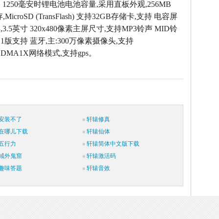
，1250毫安时锂电池电池容量,采用直板外观,256MB
icroSD (TransFlash) 支持32GB存储卡,支持 电容屏
.5英寸 320x480像素主屏尺寸,支持MP3铃声 MID铃
.1版支持 蓝牙,主:300万像素摄像头,支持
/CDMA1X网络模式,支持gps。
安装不了
轩辕修真
在哪儿下载
轩辕仙体
五行力
轩辕简体中文版下载
域外鬼窟
轩辕激活码
趣味答题
轩辕音效