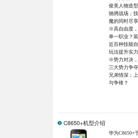
俊美人物造
驰骋战场；
魔的同时尽
※高自由度
单一职业？
近百种技能
玩法提升实
※势力对决
三大势力争
兄弟情深；
与争锋？
C8650+机型介绍
华为C8650+