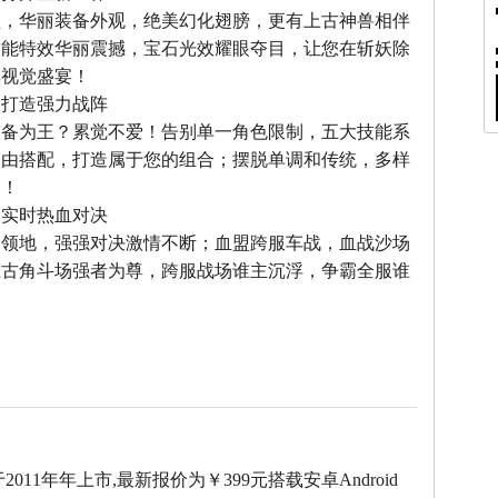
型，华丽装备外观，绝美幻化翅膀，更有上古神兽相伴
技能特效华丽震撼，宝石光效耀眼夺目，让您在斩妖除
享视觉盛宴！
，打造强力战阵
装备为王？累觉不爱！告别单一角色限制，五大技能系
自由搭配，打造属于您的组合；摆脱单调和传统，多样
力！
，实时热血对决
夺领地，强强对决激情不断；血盟跨服车战，血战沙场
上古角斗场强者为尊，跨服战场谁主沉浮，争霸全服谁
于2011年年上市,最新报价为￥399元搭载安卓Android