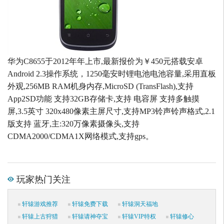
华为C8655于2012年年上市,最新报价为￥450元搭载安卓
Android 2.3操作系统，1250毫安时锂电池电池容量,采用直板
外观,256MB RAM机身内存,MicroSD (TransFlash),支持
App2SD功能 支持32GB存储卡,支持 电容屏 支持多触摸
屏,3.5英寸 320x480像素主屏尺寸,支持MP3铃声铃声格式,2.1
版支持 蓝牙,主:320万像素摄像头,支持
CDMA2000/CDMA1X网络模式,支持gps。
玩家热门关注
轩辕游戏推荐
轩辕免费下载
轩辕洞天福地
轩辕上古狩猎
轩辕请神夺宝
轩辕VIP特权
轩辕修心