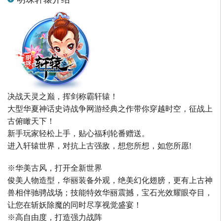
决战天灵之巅，挥剑称霸轩辕！
大型华夏神话史诗战争网游经典之作带你穿越时空，征战上
古俯瞰天下！
新手玩家轻松上手，贴心福利轮番赠送。
进入轩辕世界，对抗上古强敌，想您所想，如您所愿!
※华美古风，打开全新世界
俊美人物造型，华丽装备外观，绝美幻化翅膀，更有上古神
兽相伴驰骋战场；技能特效华丽震撼，宝石光效耀眼夺目，
让您在斩妖除魔的同时尽享视觉盛宴！
※高自由度，打造强力战阵