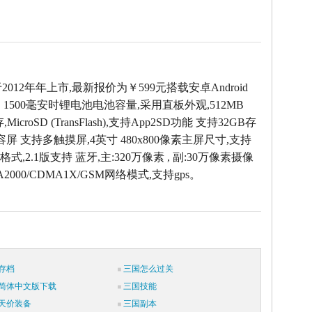
于2012年年上市,最新报价为￥599元搭载安卓Android
，1500毫安时锂电池电池容量,采用直板外观,512MB
icroSD (TransFlash),支持App2SD功能 支持32GB存
容屏 支持多触摸屏,4英寸 480x800像素主屏尺寸,支持
式,2.1版支持 蓝牙,主:320万像素 , 副:30万像素摄像
2000/CDMA1X/GSM网络模式,支持gps。
存档
三国怎么过关
简体中文版下载
三国技能
天价装备
三国副本