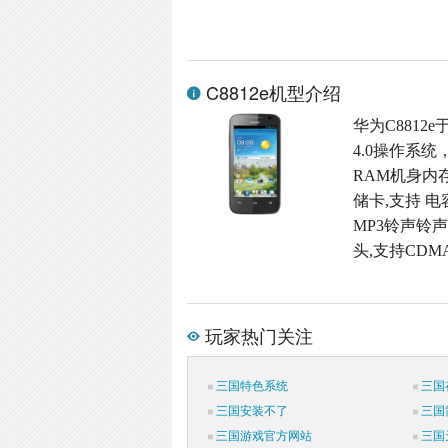
C8812e机型介绍
华为C8812e
4.0操作系统
RAM机身内存,M
储卡,支持 电
MP3铃声铃声格
头,支持CDMA
玩家热门关注
三国特色系统
三国
三国安装不了
三国
三国游戏官方网站
三国