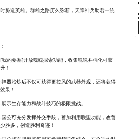
，时势造英雄。群雄之路历久弥新，天降神兵助君一统
线：
：
[
我的要塞
]
开放魂魄探索功能，收集魂魄并强化可获
提升！
】
:
神器冶炼后不仅可获得更拉风的武器外观，还将获得
器效果！
】
:
展示生存能力和战斗技巧的极限挑战。
】
:
国公可充分发挥外交手段，善加利用联盟功能，改善
以少胜多，创造胜利奇迹！