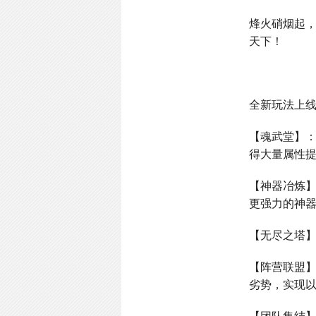
烽火硝烟起
天下！
全新玩法上
【魂武堂】
得大量属性
【神器冶炼
更强力的神
【无尽之塔
【阵营联盟
劣势，实现