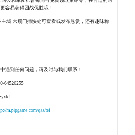
】
:
国公和军团都督每周可免费领取集结令，在合适的时
令更容易获得团战优胜哦！
在主城
-
六扇门捕快处可查看或发布悬赏，还有趣味称
！
戏中遇到任何问题，请及时与我们联系！
10-64520255
zyxkf
tp://m.pipgame.com/qas/tel