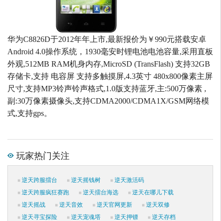
华为C8826D于2012年年上市,最新报价为￥990元搭载安卓
Android 4.0操作系统，1930毫安时锂电池电池容量,采用直板
外观,512MB RAM机身内存,MicroSD (TransFlash) 支持32GB
存储卡,支持 电容屏 支持多触摸屏,4.3英寸 480x800像素主屏
尺寸,支持MP3铃声铃声格式,1.0版支持蓝牙,主:500万像素 ,
副:30万像素摄像头,支持CDMA2000/CDMA1X/GSM网络模
式,支持gps。
玩家热门关注
逆天跨服擂台
逆天摇钱树
逆天激活码
逆天跨服疯狂赛跑
逆天擂台海选
逆天在哪儿下载
逆天摇战
逆天音效
逆天官网更新
逆天双修
逆天寻宝探险
逆天宠魂塔
逆天押镖
逆天存档