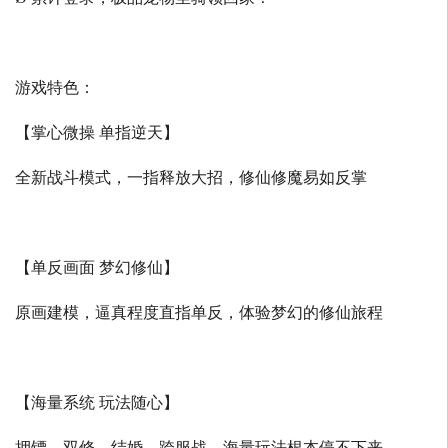
游戏特色：
【掌心微操 单指逆天】
全新战斗模式，一指释放大招，修仙修魔易如反掌
【单反画面 梦幻修仙】
原画建模，逼真程度直指单反，体验梦幻的修仙旅程
【海量系统 玩法随心】
押镖、双修、结婚、跨服战，海量玩法根本停不下来