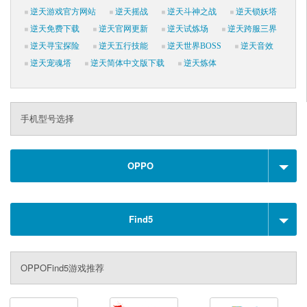
逆天游戏官方网站
逆天摇战
逆天斗神之战
逆天锁妖塔
逆天免费下载
逆天官网更新
逆天试炼场
逆天跨服三界
逆天寻宝探险
逆天五行技能
逆天世界BOSS
逆天音效
逆天宠魂塔
逆天简体中文版下载
逆天炼体
手机型号选择
OPPO
Find5
OPPOFind5游戏推荐