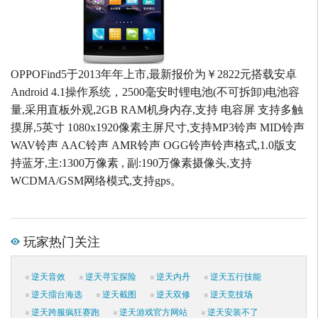
OPPOFind5于2013年年上市,最新报价为￥2822元搭载安卓
Android 4.1操作系统，2500毫安时锂电池(不可拆卸)电池容
量,采用直板外观,2GB RAM机身内存,支持 电容屏 支持多触
摸屏,5英寸 1080x1920像素主屏尺寸,支持MP3铃声 MID铃声
WAV铃声 AAC铃声 AMR铃声 OGG铃声铃声格式,1.0版支
持蓝牙,主:1300万像素 , 副:190万像素摄像头,支持
WCDMA/GSM网络模式,支持gps。
玩家热门关注
逆天音效
逆天寻宝探险
逆天内丹
逆天五行技能
逆天擂台海选
逆天截图
逆天双修
逆天竞技场
逆天跨服疯狂赛跑
逆天游戏官方网站
逆天安装不了