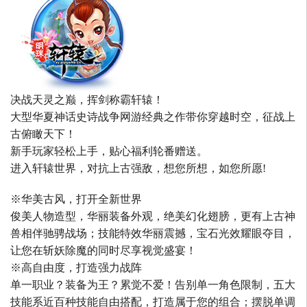
决战天灵之巅，挥剑称霸轩辕！
大型华夏神话史诗战争网游经典之作带你穿越时空，征战上
古俯瞰天下！
新手玩家轻松上手，贴心福利轮番赠送。
进入轩辕世界，对抗上古强敌，想您所想，如您所愿!
※华美古风，打开全新世界
俊美人物造型，华丽装备外观，绝美幻化翅膀，更有上古神
兽相伴驰骋战场；技能特效华丽震撼，宝石光效耀眼夺目，
让您在斩妖除魔的同时尽享视觉盛宴！
※高自由度，打造强力战阵
单一职业？装备为王？累觉不爱！告别单一角色限制，五大
技能系近百种技能自由搭配，打造属于您的组合；摆脱单调