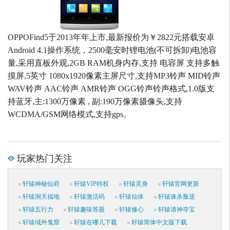
OPPOFind5于2013年年上市,最新报价为￥2822元搭载安卓
Android 4.1操作系统，2500毫安时锂电池(不可拆卸)电池容
量,采用直板外观,2GB RAM机身内存,支持 电容屏 支持多触
摸屏,5英寸 1080x1920像素主屏尺寸,支持MP3铃声 MID铃声
WAV铃声 AAC铃声 AMR铃声 OGG铃声铃声格式,1.0版支
持蓝牙,主:1300万像素 , 副:190万像素摄像头,支持
WCDMA/GSM网络模式,支持gps。
玩家热门关注
轩辕神秘仙府
轩辕VIP特权
轩辕灵身
轩辕官网更新
轩辕洞天福地
轩辕激活码
轩辕仙体
轩辕诛杀叛逆
轩辕五行力
轩辕趣味答题
轩辕修心
轩辕请神夺宝
轩辕域外鬼窟
轩辕在哪儿下载
轩辕简体中文版下载