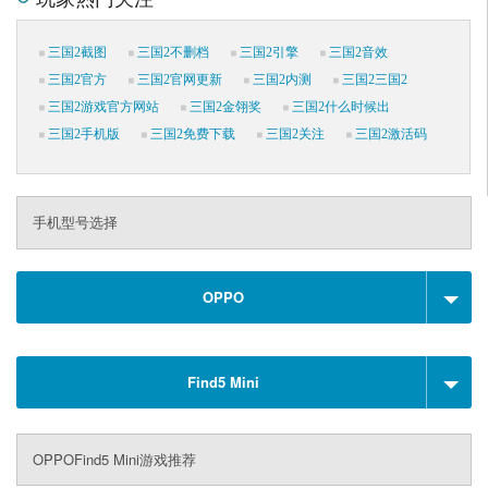
三国2截图
三国2不删档
三国2引擎
三国2音效
三国2官方
三国2官网更新
三国2内测
三国2三国2
三国2游戏官方网站
三国2金翎奖
三国2什么时候出
三国2手机版
三国2免费下载
三国2关注
三国2激活码
手机型号选择
OPPO
Find5 Mini
OPPOFind5 Mini游戏推荐