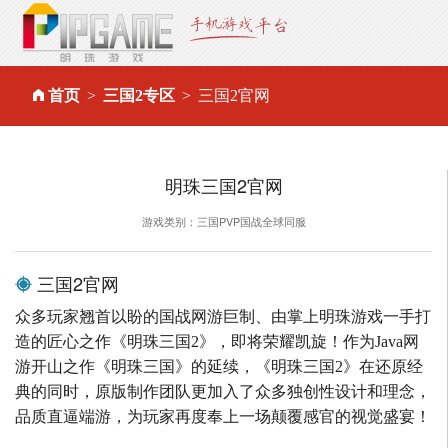
首页
三国2专区
三国2官网
明珠三国2官网
游戏类别：三国PVP国战全球同服
三国2官网
众多玩家翘首以盼的国战网游巨制、由掌上明珠游戏一手打
造的匠心之作《明珠三国2》，即将荣耀凯旋！作为Java网
游开山之作《明珠三国》的延续，《明珠三国2》在还原经
典的同时，原版制作团队更加入了众多独创性设计和理念，
品质直逼端游，为玩家再度奉上一场颠覆感官的视觉盛宴！