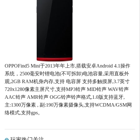
OPPOFind5 Mini于2013年年上市,搭载安卓Android 4.1操作
系统，2500毫安时锂电池(不可拆卸)电池容量,采用直板外
观,2GB RAM机身内存,支持 电容屏 支持多触摸屏,3.7英寸
720x1280像素主屏尺寸,支持MP3铃声 MID铃声 WAV铃声
AAC铃声 AMR铃声 OGG铃声铃声格式,1.0版支持蓝牙,
主:1300万像素 , 副:190万像素摄像头,支持WCDMA/GSM网
络模式,支持gps。
玩家热门关注