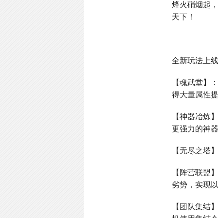
烽火硝烟起
天下！
全新玩法上
【魂武堂】
得大量属性
【神器冶炼
更强力的神
【无尽之塔
【阵营联盟
劣势，实现
【团队集结