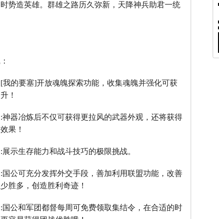
，时势造英雄。群雄之路历久弥新，天降神兵助君一统
线：
：
[
我的要塞
]
开放魂魄探索功能，收集魂魄并强化可获
提升！
】
:
神器冶炼后不仅可获得更拉风的武器外观，还将获得
器效果！
】
:
展示生存能力和战斗技巧的极限挑战。
】
:
国公可充分发挥外交手段，善加利用联盟功能，改善
以少胜多，创造胜利奇迹！
】
:
国公和军团都督每周可免费领取集结令，在合适的时