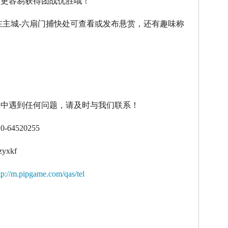
令更容易获得团战优胜哦！
在主城
-
六扇门捕快处可查看或发布悬赏，还有趣味称
！
戏中遇到任何问题，请及时与我们联系！
10-64520255
zyxkf
tp://m.pipgame.com/qas/tel