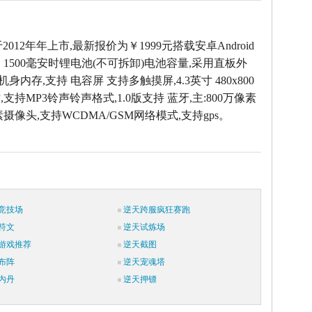
er于2012年年上市,最新报价为￥1999元搭载安卓Android
，1500毫安时锂电池(不可拆卸)电池容量,采用直板外
M机身内存,支持 电容屏 支持多触摸屏,4.3英寸 480x800
支持MP3铃声铃声格式,1.0版支持 蓝牙,主:800万像素
像素摄像头,支持WCDMA/GSM网络模式,支持gps。
竞技场
逆天跨服疯狂赛跑
符文
逆天试炼场
游戏推荐
逆天截图
布阵
逆天宠魂塔
内丹
逆天押镖