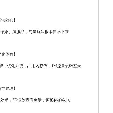
玩法随心】
、结婚、跨服战，海量玩法根本停不下来
优化体验】
擎，优化系统，占用内存低，
1M
流量玩转整天
惊艳眼球】
击效果，
3D
缩放查看全景，惊艳你的双眼