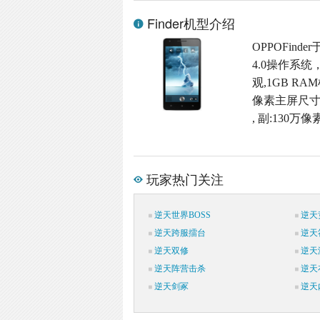
Finder机型介绍
OPPOFind
4.0操作系统
观,1GB RA
像素主屏尺寸,
, 副:130万
玩家热门关注
逆天世界BOSS
逆天
逆天跨服擂台
逆天
逆天双修
逆天
逆天阵营击杀
逆天
逆天剑冢
逆天