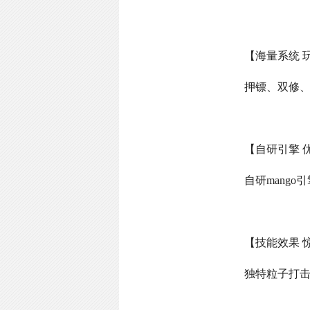
【海量系统 
押镖、双修
【自研引擎 
自研
mango
引
【技能效果 
独特粒子打