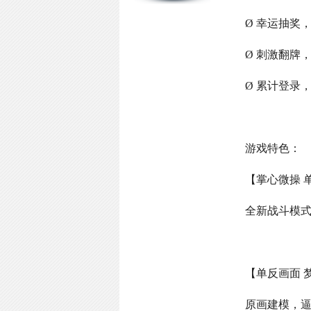
Ø 幸运抽奖
Ø 刺激翻牌
Ø 累计登录
游戏特色：
【掌心微操 
全新战斗模
【单反画面 
原画建模，