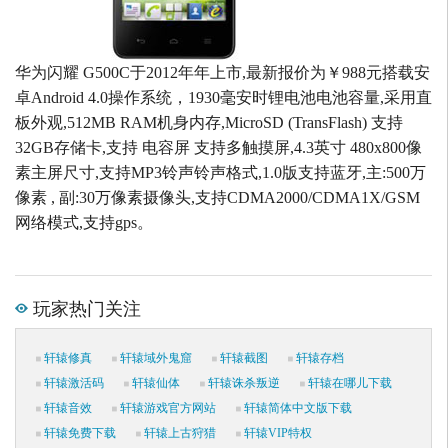
华为闪耀 G500C于2012年年上市,最新报价为￥988元搭载安
卓Android 4.0操作系统，1930毫安时锂电池电池容量,采用直
板外观,512MB RAM机身内存,MicroSD (TransFlash) 支持
32GB存储卡,支持 电容屏 支持多触摸屏,4.3英寸 480x800像
素主屏尺寸,支持MP3铃声铃声格式,1.0版支持蓝牙,主:500万
像素 , 副:30万像素摄像头,支持CDMA2000/CDMA1X/GSM
网络模式,支持gps。
玩家热门关注
轩辕修真
轩辕域外鬼窟
轩辕截图
轩辕存档
轩辕激活码
轩辕仙体
轩辕诛杀叛逆
轩辕在哪儿下载
轩辕音效
轩辕游戏官方网站
轩辕简体中文版下载
轩辕免费下载
轩辕上古狩猎
轩辕VIP特权