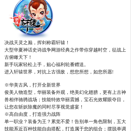
决战天灵之巅，挥剑称霸轩辕！
大型华夏神话史诗战争网游经典之作带你穿越时空，征战上
古俯瞰天下！
新手玩家轻松上手，贴心福利轮番赠送。
进入轩辕世界，对抗上古强敌，想您所想，如您所愿!
※华美古风，打开全新世界
俊美人物造型，华丽装备外观，绝美幻化翅膀，更有上古神
兽相伴驰骋战场；技能特效华丽震撼，宝石光效耀眼夺目，
让您在斩妖除魔的同时尽享视觉盛宴！
※高自由度，打造强力战阵
单一职业？装备为王？累觉不爱！告别单一角色限制，五大
技能系近百种技能自由搭配，打造属于您的组合；摆脱单调