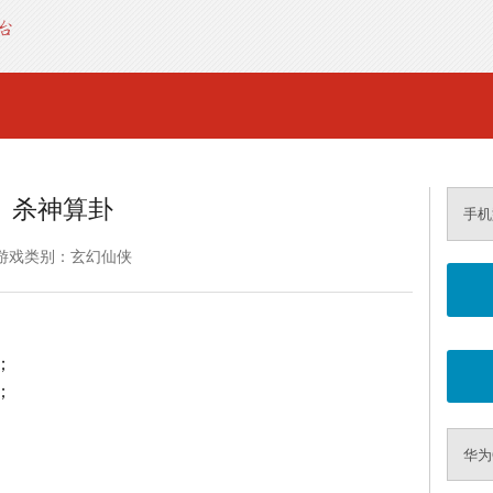
杀神算卦
手机
游戏类别：玄幻仙侠
；
；
华为