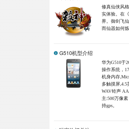
修真仙侠风格
实体验。在
界。御剑飞
而仙器如何炼
G510机型介绍
华为G510于2
操作系统，17
机身内存,Micr
多触摸屏,4.5
WAV铃声 A
主:500万像素
持gps。