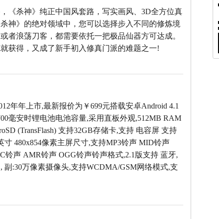
，《杀神》纯正中国风套路，写实画风、3D全方位真
《杀神》的绝对领域中，您可以选择步入不同的修炼境
仙或者浪荡刀客，都需要依托一把极品仙器方可达成。
就获得，又成了新手初入修真门派的难题之一!
012年年上市,最新报价为￥699元搭载安卓Android 4.1
00毫安时锂电池电池容量,采用直板外观,512MB RAM
oSD (TransFlash) 支持32GB存储卡,支持 电容屏 支持
英寸 480x854像素主屏尺寸,支持MP3铃声 MID铃声
AC铃声 AMR铃声 OGG铃声铃声格式,2.1版支持 蓝牙,
 , 副:30万像素摄像头,支持WCDMA/GSM网络模式,支