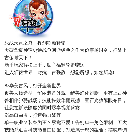
决战天灵之巅，挥剑称霸轩辕！
大型华夏神话史诗战争网游经典之作带你穿越时空，征战上
古俯瞰天下！
新手玩家轻松上手，贴心福利轮番赠送。
进入轩辕世界，对抗上古强敌，想您所想，如您所愿!
※华美古风，打开全新世界
俊美人物造型，华丽装备外观，绝美幻化翅膀，更有上古神
兽相伴驰骋战场；技能特效华丽震撼，宝石光效耀眼夺目，
让您在斩妖除魔的同时尽享视觉盛宴！
※高自由度，打造强力战阵
单一职业？装备为王？累觉不爱！告别单一角色限制，五大
技能系近百种技能自由搭配，打造属于您的组合；摆脱单调