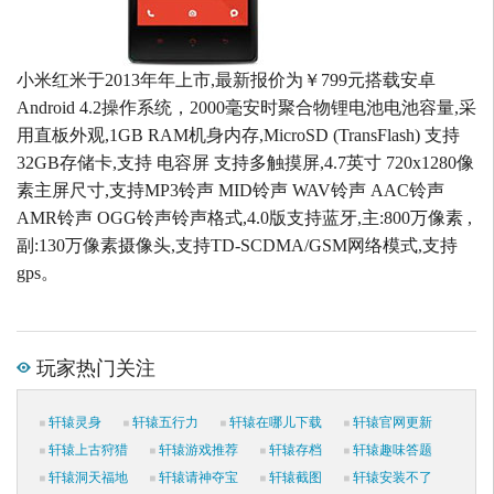
小米红米于2013年年上市,最新报价为￥799元搭载安卓
Android 4.2操作系统，2000毫安时聚合物锂电池电池容量,采
用直板外观,1GB RAM机身内存,MicroSD (TransFlash) 支持
32GB存储卡,支持 电容屏 支持多触摸屏,4.7英寸 720x1280像
素主屏尺寸,支持MP3铃声 MID铃声 WAV铃声 AAC铃声
AMR铃声 OGG铃声铃声格式,4.0版支持蓝牙,主:800万像素 ,
副:130万像素摄像头,支持TD-SCDMA/GSM网络模式,支持
gps。
玩家热门关注
轩辕灵身
轩辕五行力
轩辕在哪儿下载
轩辕官网更新
轩辕上古狩猎
轩辕游戏推荐
轩辕存档
轩辕趣味答题
轩辕洞天福地
轩辕请神夺宝
轩辕截图
轩辕安装不了