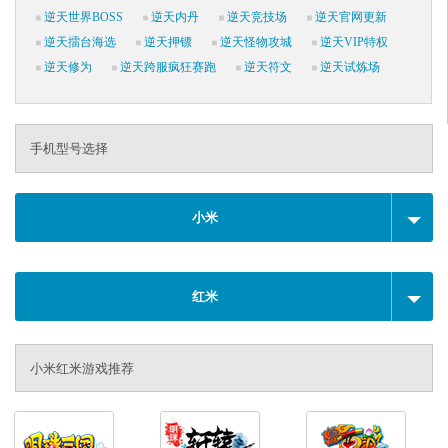
逆天世界BOSS
逆天内丹
逆天竞技场
逆天官网更新
逆天擂台海选
逆天押镖
逆天怪物攻城
逆天VIP特权
逆天修为
逆天跨服疯狂赛跑
逆天符文
逆天试炼场
手机型号选择
小米
红米
小米红米游戏推荐