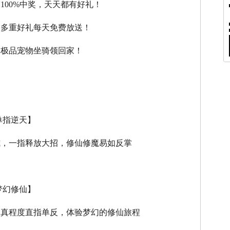
，100%中奖，天天都有好礼！
，多重好礼每天免费放送！
，极品宠物坐骑领回家！
单指逆天】
式，一指释放大招，修仙修魔易如反掌
梦幻修仙】
逼真程度直指单反，体验梦幻的修仙旅程