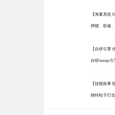
【海量系统 
押镖、双修
【自研引擎 
自研
mango
引
【技能效果 
独特粒子打