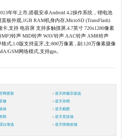
013年年上市,搭载安卓Android 4.2操作系统，锂电池
外观,1GB RAM机身内存,MicroSD (TransFlash)
卡,支持 电容屏 支持多触摸屏,4.7英寸 720x1280像素
MP3铃声 MID铃声 WAV铃声 AAC铃声 AMR铃声
式,1.0版支持蓝牙,主:800万像素 , 副:120万像素摄像
MA/GSM网络模式,支持gps。
官网更新
逆天跨服宗派战
双修
逆天存档
炼体
逆天截图
布阵
逆天竞技场
擂台海选
逆天怪物攻城