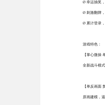
Ø 幸运抽奖
Ø 刺激翻牌
Ø 累计登录
游戏特色：
【掌心微操 
全新战斗模
【单反画面 
原画建模，