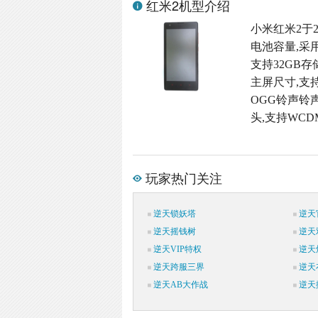
红米2机型介绍
小米红米2于2
电池容量,采用直板
支持32GB存储
主屏尺寸,支持
OGG铃声铃声格
头,支持WCD
玩家热门关注
逆天锁妖塔
逆天
逆天摇钱树
逆天
逆天VIP特权
逆天
逆天跨服三界
逆天
逆天AB大作战
逆天