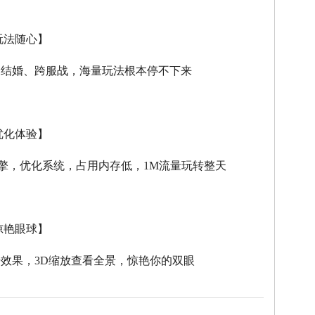
玩法随心】
、结婚、跨服战，海量玩法根本停不下来
优化体验】
擎，优化系统，占用内存低，
1M
流量玩转整天
惊艳眼球】
击效果，
3D
缩放查看全景，惊艳你的双眼