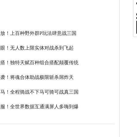
】
放！上百种野外群P玩法肆意战三国
瞎眼！无人数上限实体对战杀到飞起
性搭！独特天赋百种组合搭配颠覆传统
逆袭！将魂合体助战极限斩杀屌炸天
下马！全程骑战不下马可骑可战真三国
滚服！全世界数据互通满屏人多嗨到爆