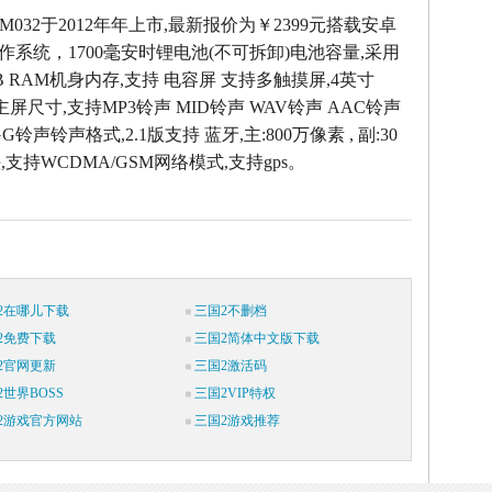
M032于2012年年上市,最新报价为￥2399元搭载安卓
4.0操作系统，1700毫安时锂电池(不可拆卸)电池容量,采用
B RAM机身内存,支持 电容屏 支持多触摸屏,4英寸
素主屏尺寸,支持MP3铃声 MID铃声 WAV铃声 AAC铃声
G铃声铃声格式,2.1版支持 蓝牙,主:800万像素 , 副:30
支持WCDMA/GSM网络模式,支持gps。
2在哪儿下载
三国2不删档
2免费下载
三国2简体中文版下载
2官网更新
三国2激活码
世界BOSS
三国2VIP特权
2游戏官方网站
三国2游戏推荐