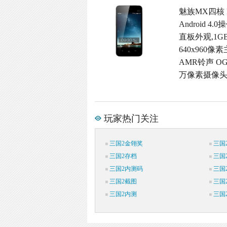
魅族MX四核 
Android 
直板外观,1G
640x960像
AMR铃声 OG
万像素摄像头,
玩家热门关注
三国2金翎奖
三国
三国2存档
三国
三国2内测码
三国
三国2截图
三国2
三国2内测
三国