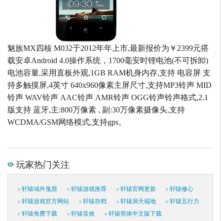
魅族MX四核 M032于2012年年上市,最新报价为￥2399元搭
载安卓Android 4.0操作系统，1700毫安时锂电池(不可拆卸)
电池容量,采用直板外观,1GB RAM机身内存,支持 电容屏 支
持多触摸屏,4英寸 640x960像素主屏尺寸,支持MP3铃声 MID
铃声 WAV铃声 AAC铃声 AMR铃声 OGG铃声铃声格式,2.1
版支持 蓝牙,主:800万像素 , 副:30万像素摄像头,支持
WCDMA/GSM网络模式,支持gps。
玩家热门关注
轩辕域外鬼窟
轩辕游戏推荐
轩辕官网更新
轩辕修心
轩辕游戏官方网站
轩辕存档
轩辕洞天福地
轩辕五行力
轩辕免费下载
轩辕音效
轩辕简体中文版下载