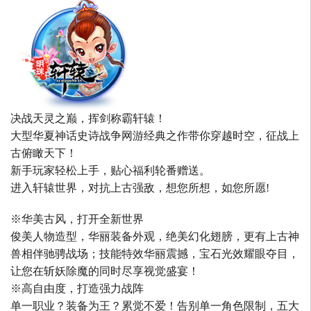
决战天灵之巅，挥剑称霸轩辕！
大型华夏神话史诗战争网游经典之作带你穿越时空，征战上
古俯瞰天下！
新手玩家轻松上手，贴心福利轮番赠送。
进入轩辕世界，对抗上古强敌，想您所想，如您所愿!
※华美古风，打开全新世界
俊美人物造型，华丽装备外观，绝美幻化翅膀，更有上古神
兽相伴驰骋战场；技能特效华丽震撼，宝石光效耀眼夺目，
让您在斩妖除魔的同时尽享视觉盛宴！
※高自由度，打造强力战阵
单一职业？装备为王？累觉不爱！告别单一角色限制，五大