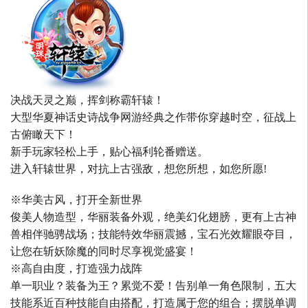
决战天灵之巅，挥剑称霸轩辕！
大型华夏神话史诗战争网游经典之作带你穿越时空，征战上
古俯瞰天下！
新手玩家轻松上手，贴心福利轮番赠送。
进入轩辕世界，对抗上古强敌，想您所想，如您所愿!
※华美古风，打开全新世界
俊美人物造型，华丽装备外观，绝美幻化翅膀，更有上古神
兽相伴驰骋战场；技能特效华丽震撼，宝石光效耀眼夺目，
让您在斩妖除魔的同时尽享视觉盛宴！
※高自由度，打造强力战阵
单一职业？装备为王？累觉不爱！告别单一角色限制，五大
技能系近百种技能自由搭配，打造属于您的组合；摆脱单调