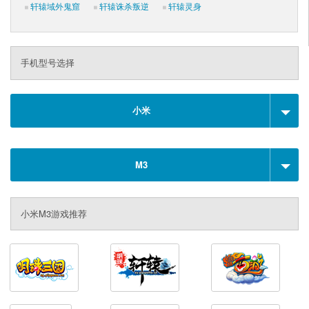
轩辕域外鬼窟
轩辕诛杀叛逆
轩辕灵身
手机型号选择
小米
M3
小米M3游戏推荐