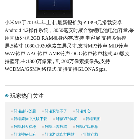
小米M3于2013年年上市,最新报价为￥1999元搭载安卓
Android 4.2操作系统，3050毫安时聚合物锂电池电池容量,采
用直板外观,2GB RAM机身内存,支持 电容屏 支持多触摸
屏,5英寸 1080x1920像素主屏尺寸,支持MP3铃声 MID铃声
WAV铃声 AAC铃声 AMR铃声 OGG铃声铃声格式,4.0版支
持蓝牙,主:1300万像素 , 副:200万像素摄像头,支持
WCDMA/GSM网络模式,支持支持GLONASgps。
玩家热门关注
轩辕趣味答题
轩辕安装不了
轩辕修心
轩辕简体中文版下载
轩辕VIP特权
轩辕截图
轩辕洞天福地
轩辕上古狩猎
轩辕游戏推荐
轩辕神秘仙府
轩辕游戏官方网站
轩辕存档