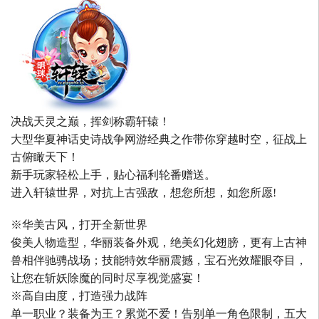
决战天灵之巅，挥剑称霸轩辕！
大型华夏神话史诗战争网游经典之作带你穿越时空，征战上
古俯瞰天下！
新手玩家轻松上手，贴心福利轮番赠送。
进入轩辕世界，对抗上古强敌，想您所想，如您所愿!
※华美古风，打开全新世界
俊美人物造型，华丽装备外观，绝美幻化翅膀，更有上古神
兽相伴驰骋战场；技能特效华丽震撼，宝石光效耀眼夺目，
让您在斩妖除魔的同时尽享视觉盛宴！
※高自由度，打造强力战阵
单一职业？装备为王？累觉不爱！告别单一角色限制，五大