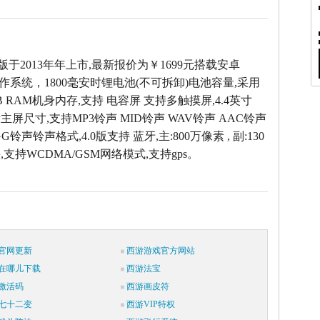
E版于2013年年上市,最新报价为￥1699元搭载安卓
4.1操作系统，1800毫安时锂电池(不可拆卸)电池容量,采用
B RAM机身内存,支持 电容屏 支持多触摸屏,4.4英寸
像素主屏尺寸,支持MP3铃声 MID铃声 WAV铃声 AAC铃声
G铃声铃声格式,4.0版支持 蓝牙,主:800万像素 , 副:130
支持WCDMA/GSM网络模式,支持gps。
官网更新
西游游戏官方网站
在哪儿下载
西游法宝
激活码
西游画皮符
七十二变
西游VIP特权