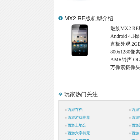
MX2 RE版机型介绍
魅族MX2 R
Android 
直板外观,2G
800x1280
AMR铃声 OG
万像素摄像头,
玩家热门关注
西游存档
西游
西游游戏推荐
西游
西游土地公
西游
西游六字符咒
西游