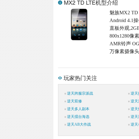
MX2 TD LTE机型介绍
魅族MX2 T
Android 
直板外观,2G
800x1280
AMR铃声 OG
万像素摄像头,
玩家热门关注
逆天跨服宗派战
逆天
逆天双修
逆天
逆天多人副本
逆天
逆天擂台海选
逆天
逆天AB大作战
逆天