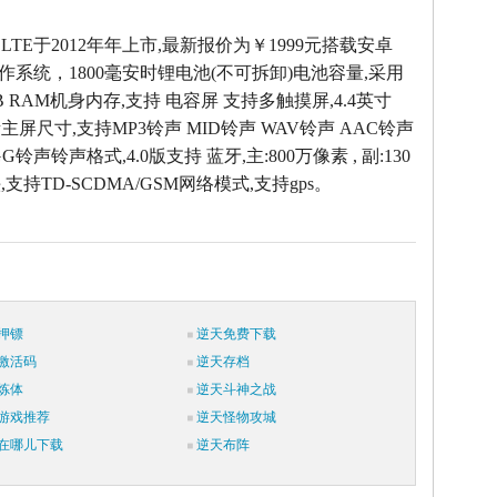
D LTE于2012年年上市,最新报价为￥1999元搭载安卓
4.1操作系统，1800毫安时锂电池(不可拆卸)电池容量,采用
B RAM机身内存,支持 电容屏 支持多触摸屏,4.4英寸
像素主屏尺寸,支持MP3铃声 MID铃声 WAV铃声 AAC铃声
G铃声铃声格式,4.0版支持 蓝牙,主:800万像素 , 副:130
支持TD-SCDMA/GSM网络模式,支持gps。
押镖
逆天免费下载
激活码
逆天存档
炼体
逆天斗神之战
游戏推荐
逆天怪物攻城
在哪儿下载
逆天布阵