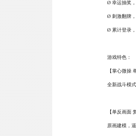
Ø 幸运抽奖
Ø 刺激翻牌
Ø 累计登录
游戏特色：
【掌心微操 
全新战斗模
【单反画面 
原画建模，