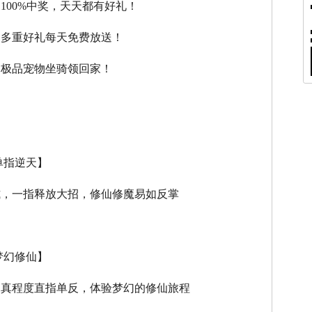
，100%中奖，天天都有好礼！
，多重好礼每天免费放送！
，极品宠物坐骑领回家！
单指逆天】
式，一指释放大招，修仙修魔易如反掌
梦幻修仙】
逼真程度直指单反，体验梦幻的修仙旅程