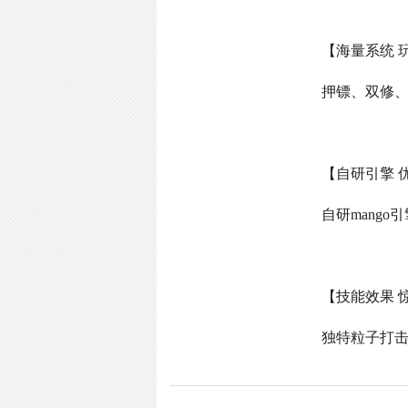
【海量系统 
押镖、双修
【自研引擎 
自研
mango
引
【技能效果 
独特粒子打