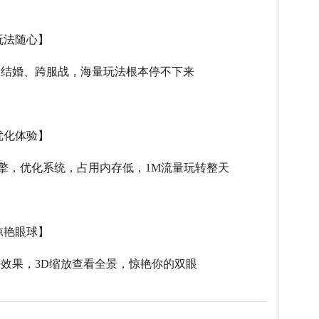
玩法随心】
、结婚、跨服战，海量玩法根本停不下来
优化体验】
擎，优化系统，占用内存低，
1M
流量玩转整天
惊艳眼球】
击效果，
3D
缩放查看全景，惊艳你的双眼