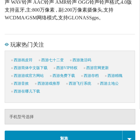
声 WAV铃声 AAC铃声 AMR铃声 OGG铃声铃声格式,4.0版
支持蓝牙,主:800万像素 , 副:200万像素摄像头,支持
WCDMA/GSM网络模式,支持GLONASSgps。
玩家热门关注
西游画皮符
西游七十二变
西游激活码
西游简体中文版下载
西游VIP特权
西游官网更新
西游游戏官方网站
西游免费下载
西游存档
西游精魄
西游音效
西游游戏推荐
西游飞行系统
西游土地公
西游在哪儿下载
手机型号选择
魅族