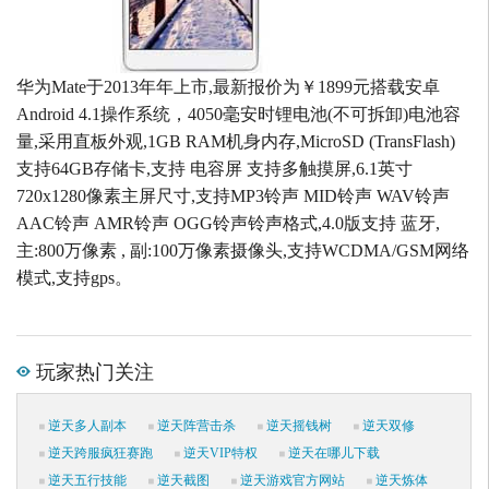
华为Mate于2013年年上市,最新报价为￥1899元搭载安卓
Android 4.1操作系统，4050毫安时锂电池(不可拆卸)电池容
量,采用直板外观,1GB RAM机身内存,MicroSD (TransFlash)
支持64GB存储卡,支持 电容屏 支持多触摸屏,6.1英寸
720x1280像素主屏尺寸,支持MP3铃声 MID铃声 WAV铃声
AAC铃声 AMR铃声 OGG铃声铃声格式,4.0版支持 蓝牙,
主:800万像素 , 副:100万像素摄像头,支持WCDMA/GSM网络
模式,支持gps。
玩家热门关注
逆天多人副本
逆天阵营击杀
逆天摇钱树
逆天双修
逆天跨服疯狂赛跑
逆天VIP特权
逆天在哪儿下载
逆天五行技能
逆天截图
逆天游戏官方网站
逆天炼体