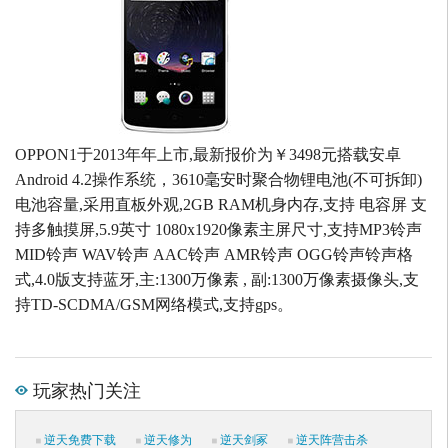
OPPON1于2013年年上市,最新报价为￥3498元搭载安卓
Android 4.2操作系统，3610毫安时聚合物锂电池(不可拆卸)
电池容量,采用直板外观,2GB RAM机身内存,支持 电容屏 支
持多触摸屏,5.9英寸 1080x1920像素主屏尺寸,支持MP3铃声
MID铃声 WAV铃声 AAC铃声 AMR铃声 OGG铃声铃声格
式,4.0版支持蓝牙,主:1300万像素 , 副:1300万像素摄像头,支
持TD-SCDMA/GSM网络模式,支持gps。
玩家热门关注
逆天免费下载
逆天修为
逆天剑冢
逆天阵营击杀