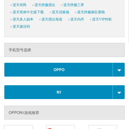
逆天布阵
逆天跨服擂台
逆天跨服三界
逆天简体中文版下载
逆天试炼场
逆天跨服疯狂赛跑
逆天多人副本
逆天擂台海选
逆天内丹
逆天VIP特权
逆天激活码
手机型号选择
OPPO
N1
OPPON1游戏推荐