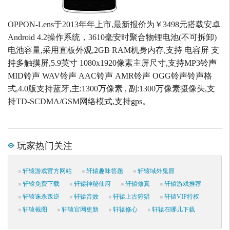
OPPON-Lens于2013年年上市,最新报价为￥3498元搭载安卓
Android 4.2操作系统，3610毫安时聚合物锂电池(不可拆卸)
电池容量,采用直板外观,2GB RAM机身内存,支持 电容屏 支
持多触摸屏,5.9英寸 1080x1920像素主屏尺寸,支持MP3铃声
MID铃声 WAV铃声 AAC铃声 AMR铃声 OGG铃声铃声格
式,4.0版支持蓝牙,主:1300万像素 , 副:1300万像素摄像头,支
持TD-SCDMA/GSM网络模式,支持gps。
玩家热门关注
轩辕游戏官方网站
轩辕趣味答题
轩辕域外鬼窟
轩辕免费下载
轩辕神秘仙府
轩辕修真
轩辕游戏推荐
轩辕诛杀叛逆
轩辕音效
轩辕上古狩猎
轩辕VIP特权
轩辕截图
轩辕官网更新
轩辕修心
轩辕在哪儿下载