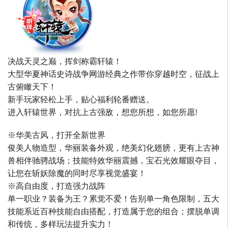
决战天灵之巅，挥剑称霸轩辕！
大型华夏神话史诗战争网游经典之作带你穿越时空，征战上
古俯瞰天下！
新手玩家轻松上手，贴心福利轮番赠送。
进入轩辕世界，对抗上古强敌，想您所想，如您所愿!
※华美古风，打开全新世界
俊美人物造型，华丽装备外观，绝美幻化翅膀，更有上古神
兽相伴驰骋战场；技能特效华丽震撼，宝石光效耀眼夺目，
让您在斩妖除魔的同时尽享视觉盛宴！
※高自由度，打造强力战阵
单一职业？装备为王？累觉不爱！告别单一角色限制，五大
技能系近百种技能自由搭配，打造属于您的组合；摆脱单调
和传统，多样玩法提升实力！