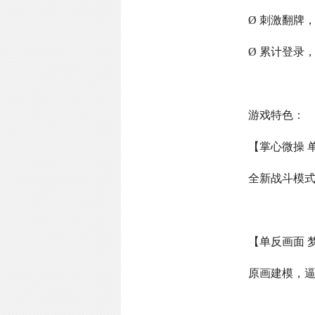
Ø 刺激翻牌
Ø 累计登录
游戏特色：
【掌心微操 
全新战斗模
【单反画面 
原画建模，