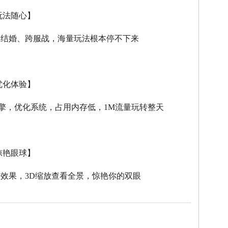
玩法随心】
、结婚、跨服战，海量玩法根本停不下来
优化体验】
擎，优化系统，占用内存低，
1M
流量玩转整天
惊艳眼球】
击效果，
3D
缩放查看全景，惊艳你的双眼