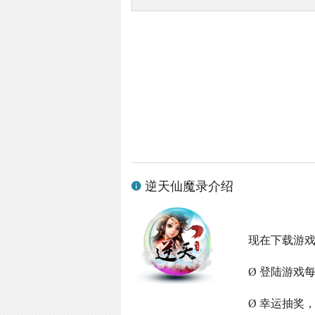
逆天仙魔录介绍
现在下载游
Ø 登陆游戏
Ø 幸运抽奖