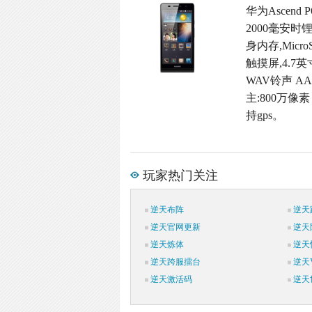
华为Ascend
2000毫安时
身内存,Micro
触摸屏,4.7英
WAV铃声 A
主:800万像素
持gps。
玩家热门关注
逆天布阵
逆天
逆天官网更新
逆天
逆天炼体
逆天
逆天跨服擂台
逆天V
逆天激活码
逆天