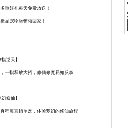
，多重好礼每天免费放送！
，极品宠物坐骑领回家！
单指逆天】
式，一指释放大招，修仙修魔易如反掌
梦幻修仙】
逼真程度直指单反，体验梦幻的修仙旅程