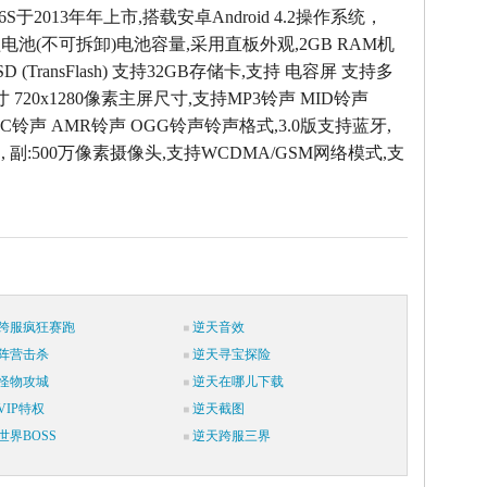
 P6S于2013年年上市,搭载安卓Android 4.2操作系统，
锂电池(不可拆卸)电池容量,采用直板外观,2GB RAM机
SD (TransFlash) 支持32GB存储卡,支持 电容屏 支持多
寸 720x1280像素主屏尺寸,支持MP3铃声 MID铃声
AC铃声 AMR铃声 OGG铃声铃声格式,3.0版支持蓝牙,
 , 副:500万像素摄像头,支持WCDMA/GSM网络模式,支
跨服疯狂赛跑
逆天音效
阵营击杀
逆天寻宝探险
怪物攻城
逆天在哪儿下载
IP特权
逆天截图
世界BOSS
逆天跨服三界