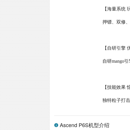
【海量系统 
押镖、双修
【自研引擎 
自研
mango
引
【技能效果 
独特粒子打
Ascend P6S机型介绍