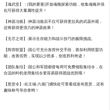
【魂武堂】：
[
我的要塞
]
开放魂魄探索功能，收集魂魄并强
化可获得大量属性提升！
【神器冶炼】
:
神器冶炼后不仅可获得更拉风的武器外观，
还将获得更强力的神器效果！
【无尽之塔】
:
展示生存能力和战斗技巧的极限挑战。
【阵营联盟】
:
国公可充分发挥外交手段，善加利用联盟功
能，改善劣势，实现以少胜多，创造胜利奇迹！
【团队集结】
:
国公和军团都督每周可免费领取集结令，在
合适的时机使用集结令更容易获得团战优胜哦！
【悬赏令】
:
在主城
-
六扇门捕快处可查看或发布悬赏，还有
趣味称号等你拿哟！