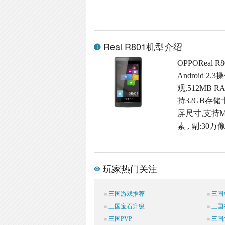
Real R801机型介绍
OPPOReal
Android
观,512MB R
持32GB存储卡
屏尺寸,支持M
素 , 副:30
玩家热门关注
三国游戏推荐
三国
三国宝石升级
三国
三国PVP
三国