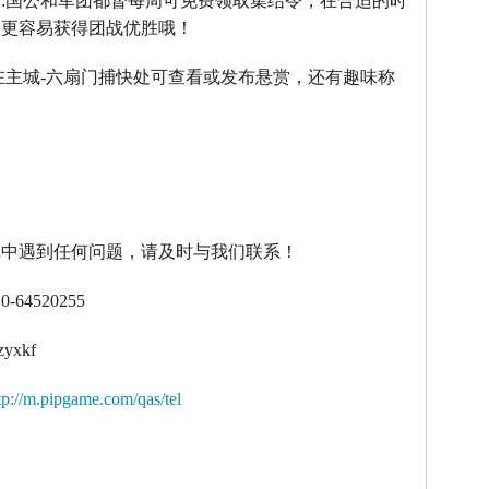
】
:
国公和军团都督每周可免费领取集结令，在合适的时
令更容易获得团战优胜哦！
在主城
-
六扇门捕快处可查看或发布悬赏，还有趣味称
！
戏中遇到任何问题，请及时与我们联系！
10-64520255
zyxkf
tp://m.pipgame.com/qas/tel