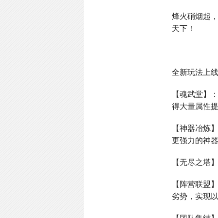
烽火硝烟起
天下！
全新玩法上
【魂武堂】
得大量属性
【神器冶炼
更强力的神
【无尽之塔
【阵营联盟
劣势，实现