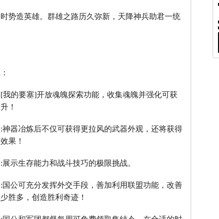
，时势造英雄。群雄之路历久弥新，天降神兵助君一统
线：
：
[
我的要塞
]
开放魂魄探索功能，收集魂魄并强化可获
提升！
】
:
神器冶炼后不仅可获得更拉风的武器外观，还将获得
器效果！
】
:
展示生存能力和战斗技巧的极限挑战。
】
:
国公可充分发挥外交手段，善加利用联盟功能，改善
以少胜多，创造胜利奇迹！