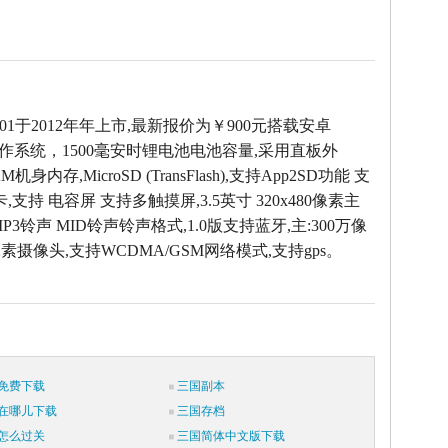
 R801于2012年年上市,最新报价为￥900元搭载安卓
 2.3操作系统，1500毫安时锂电池电池容量,采用直板外
AM机身内存,MicroSD (TransFlash),支持App2SD功能 支
,支持 电容屏 支持多触摸屏,3.5英寸 320x480像素主
P3铃声 MID铃声铃声格式,1.0版支持蓝牙,主:300万像
万像素摄像头,支持WCDMA/GSM网络模式,支持gps。
免费下载
三国副本
在哪儿下载
三国存档
怎么过关
三国简体中文版下载