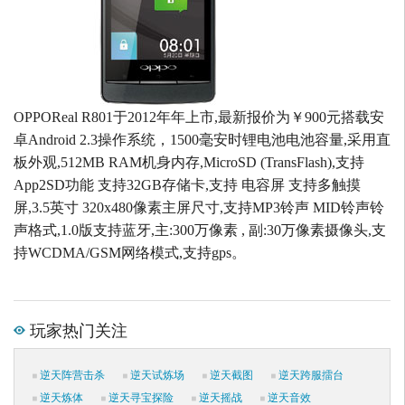
OPPOReal R801于2012年年上市,最新报价为￥900元搭载安
卓Android 2.3操作系统，1500毫安时锂电池电池容量,采用直
板外观,512MB RAM机身内存,MicroSD (TransFlash),支持
App2SD功能 支持32GB存储卡,支持 电容屏 支持多触摸
屏,3.5英寸 320x480像素主屏尺寸,支持MP3铃声 MID铃声铃
声格式,1.0版支持蓝牙,主:300万像素 , 副:30万像素摄像头,支
持WCDMA/GSM网络模式,支持gps。
玩家热门关注
逆天阵营击杀
逆天试炼场
逆天截图
逆天跨服擂台
逆天炼体
逆天寻宝探险
逆天摇战
逆天音效