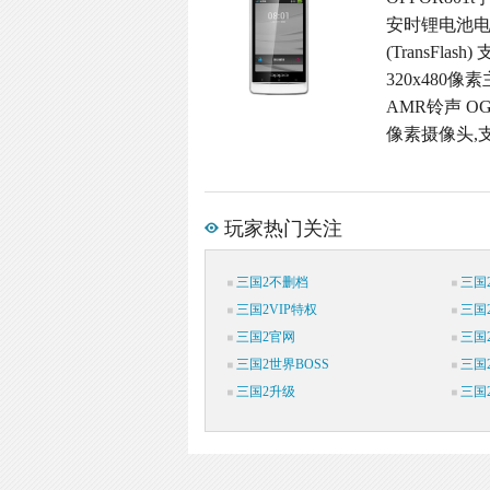
安时锂电池电池
(TransFl
320x480像
AMR铃声 OG
像素摄像头,支
玩家热门关注
三国2不删档
三国
三国2VIP特权
三国
三国2官网
三国
三国2世界BOSS
三国
三国2升级
三国