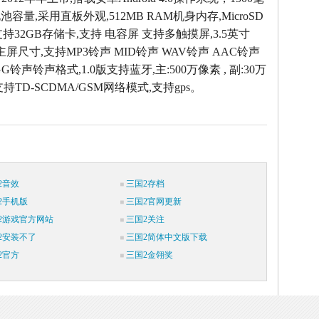
容量,采用直板外观,512MB RAM机身内存,MicroSD
ash) 支持32GB存储卡,支持 电容屏 支持多触摸屏,3.5英寸
素主屏尺寸,支持MP3铃声 MID铃声 WAV铃声 AAC铃声
G铃声铃声格式,1.0版支持蓝牙,主:500万像素 , 副:30万
持TD-SCDMA/GSM网络模式,支持gps。
2音效
三国2存档
2手机版
三国2官网更新
2游戏官方网站
三国2关注
2安装不了
三国2简体中文版下载
2官方
三国2金翎奖