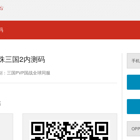
码
珠三国2内测码
手机
别：三国PVP国战全球同服
态
OP