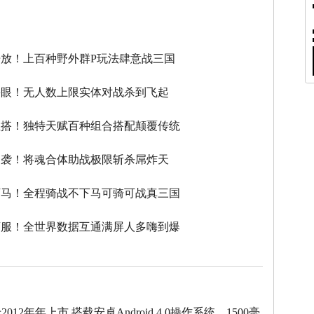
】
放！上百种野外群P玩法肆意战三国
瞎眼！无人数上限实体对战杀到飞起
性搭！独特天赋百种组合搭配颠覆传统
逆袭！将魂合体助战极限斩杀屌炸天
下马！全程骑战不下马可骑可战真三国
滚服！全世界数据互通满屏人多嗨到爆
t于2012年年上市,搭载安卓Android 4.0操作系统，1500毫