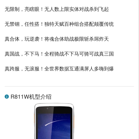
无限制，亮瞎眼！无人数上限实体对战杀到飞起
无禁锢，任性搭！独特天赋百种组合搭配颠覆传统
真合体，玩逆袭！将魂合体助战极限斩杀屌炸天
真国战，不下马！全程骑战不下马可骑可战真三国
真跨服，无滚服！全世界数据互通满屏人多嗨到爆
R811W机型介绍