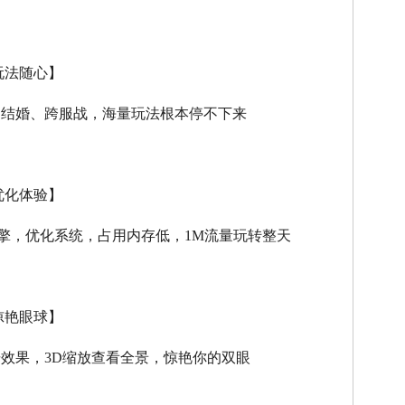
玩法随心】
、结婚、跨服战，海量玩法根本停不下来
优化体验】
擎，优化系统，占用内存低，
1M
流量玩转整天
惊艳眼球】
击效果，
3D
缩放查看全景，惊艳你的双眼