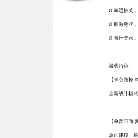
Ø 幸运抽奖
Ø 刺激翻牌
Ø 累计登录
游戏特色：
【掌心微操 
全新战斗模
【单反画面 
原画建模，