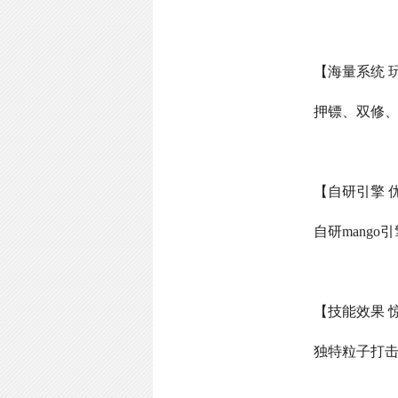
【海量系统 
押镖、双修
【自研引擎 
自研
mango
引
【技能效果 
独特粒子打