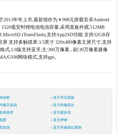
W于2013年年上市,最新报价为￥998元搭载安卓Android
，1520毫安时锂电池电池容量,采用直板外观,512MB
icroSD (TransFlash),支持App2SD功能 支持32GB存
容屏 支持多触摸屏,3.5英寸 320x480像素主屏尺寸,支持
式,1.0版支持蓝牙,主:300万像素 , 副:30万像素摄像
MA/GSM网络模式,支持gps。
摇钱树
逆天寻宝探险
跨服宗派战
逆天跨服擂台
游戏推荐
逆天锁妖塔
截图
逆天押镖
竞技场
逆天跨服疯狂赛跑