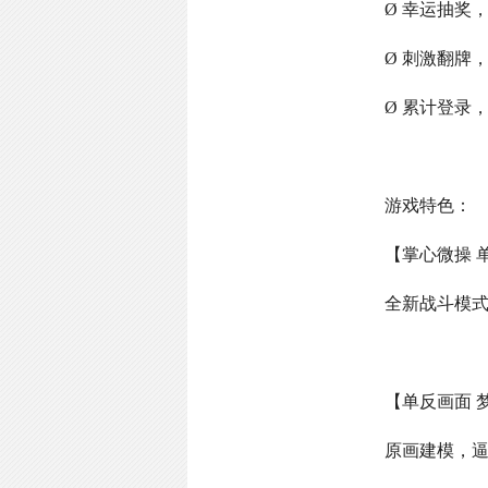
Ø 幸运抽奖
Ø 刺激翻牌
Ø 累计登录
游戏特色：
【掌心微操 
全新战斗模
【单反画面 
原画建模，