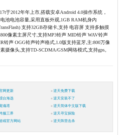
R817t于2012年年上市,搭载安卓Android 4.0操作系统，
锂电池电池容量,采用直板外观,1GB RAM机身内
 (TransFlash) 支持32GB存储卡,支持 电容屏 支持多触摸
0x800像素主屏尺寸,支持MP3铃声 MID铃声 WAV铃声
MR铃声 OGG铃声铃声格式,1.0版支持蓝牙,主:800万像
万像素摄像头,支持TD-SCDMA/GSM网络模式,支持gps。
官网更新
逆天免费下载
擂台海选
逆天安装不了
宠魂塔
逆天简体中文版下载
跨服三界
逆天寻宝探险
游戏官方网站
逆天阵营击杀