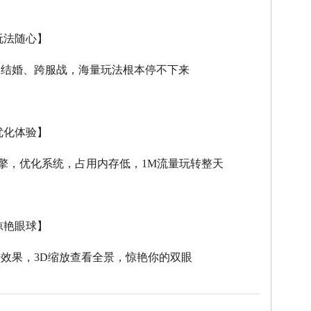
玩法随心】
、结婚、跨服战，海量玩法根本停不下来
优化体验】
擎，优化系统，占用内存低，
1M
流量玩转整天
惊艳眼球】
击效果，
3D
缩放查看全景，惊艳你的双眼