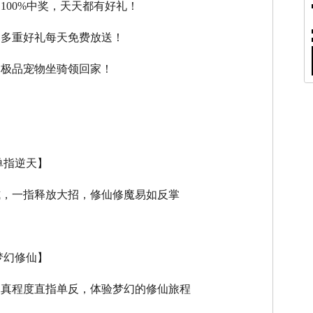
，100%中奖，天天都有好礼！
，多重好礼每天免费放送！
，极品宠物坐骑领回家！
单指逆天】
式，一指释放大招，修仙修魔易如反掌
梦幻修仙】
逼真程度直指单反，体验梦幻的修仙旅程