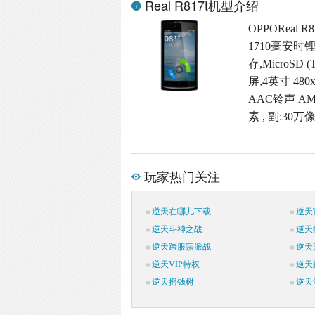
Real R817t机型介绍
OPPOReal 
1710毫安时
存,MicroSD
屏,4英寸 48
AAC铃声 A
素 , 副:30
玩家热门关注
逆天在哪儿下载
逆天
逆天斗神之战
逆天
逆天跨服宗派战
逆天
逆天VIP特权
逆天
逆天摇钱树
逆天