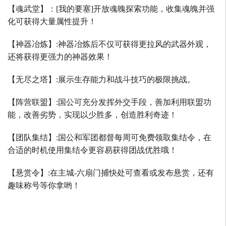
【魂武堂】：
[
我的要塞
]
开放魂魄探索功能，收集魂魄并强
化可获得大量属性提升！
【神器冶炼】
:
神器冶炼后不仅可获得更拉风的武器外观，
还将获得更强力的神器效果！
【无尽之塔】
:
展示生存能力和战斗技巧的极限挑战。
【阵营联盟】
:
国公可充分发挥外交手段，善加利用联盟功
能，改善劣势，实现以少胜多，创造胜利奇迹！
【团队集结】
:
国公和军团都督每周可免费领取集结令，在
合适的时机使用集结令更容易获得团战优胜哦！
【悬赏令】
:
在主城
-
六扇门捕快处可查看或发布悬赏，还有
趣味称号等你拿哟！