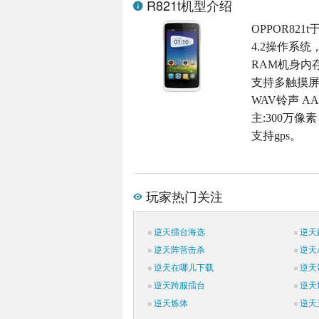
R821t机型介绍
OPPOR821
4.2操作系统
RAM机身内存,M
支持多触摸屏,
WAV铃声 A
主:300万像素
支持gps。
玩家热门关注
逆天擂台海选
逆天
逆天阵营击杀
逆天
逆天在哪儿下载
逆天
逆天跨服擂台
逆天
逆天炼体
逆天