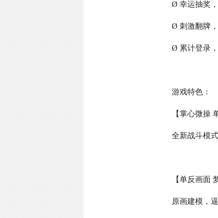
Ø 幸运抽奖
Ø 刺激翻牌
Ø 累计登录
游戏特色：
【掌心微操 
全新战斗模
【单反画面 
原画建模，