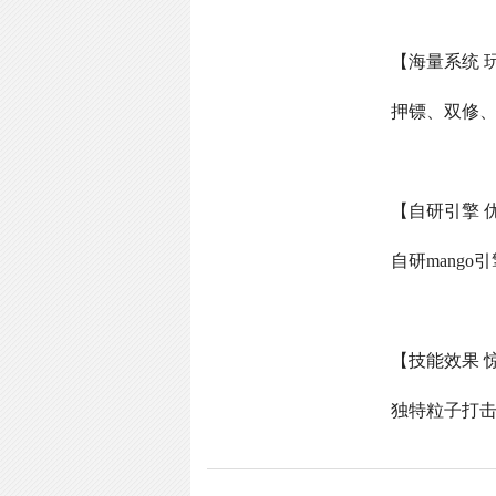
【海量系统 
押镖、双修
【自研引擎 
自研
mango
引
【技能效果 
独特粒子打