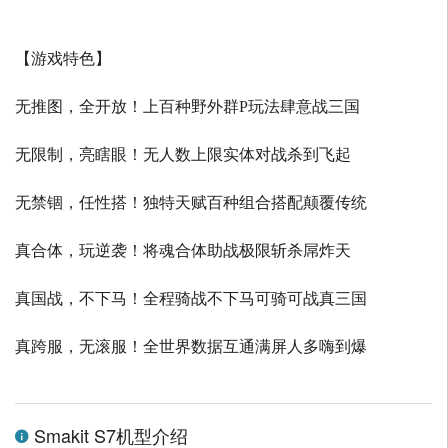
【游戏特色】
无推图，全开放！上百种野外群P玩法肆意战三国
无限制，亮瞎眼！无人数上限实体对战杀到飞起
无禁锢，任性搭！独特天赋百种组合搭配颠覆传统
真合体，玩逆袭！将魂合体助战极限斩杀屌炸天
真国战，不下马！全程骑战不下马可骑可战真三国
真跨服，无滚服！全世界数据互通满屏人多嗨到爆
Smakit S7机型介绍