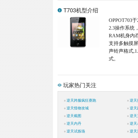
T703机型介绍
OPPOT703
2.3操作系统
RAM机身内存,M
支持多触摸屏,3
声铃声格式,1
式。
玩家热门关注
逆天跨服疯狂赛跑
逆天
逆天怪物攻城
逆天
逆天截图
逆天
逆天内丹
逆天
逆天试炼场
逆天