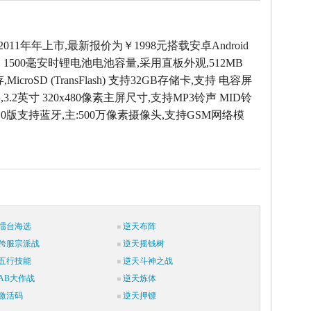
于2011年年上市,最新报价为￥1998元搭载安卓Android
，1500毫安时锂电池电池容量,采用直板外观,512MB
icroSD (TransFlash) 支持32GB存储卡,支持 电容屏
.2英寸 320x480像素主屏尺寸,支持MP3铃声 MID铃
.0版支持蓝牙,主:500万像素摄像头,支持GSM网络模
擂台海选
逆天布阵
跨服宗派战
逆天摇钱树
五行技能
逆天斗神之战
AB大作战
逆天炼体
激活码
逆天押镖