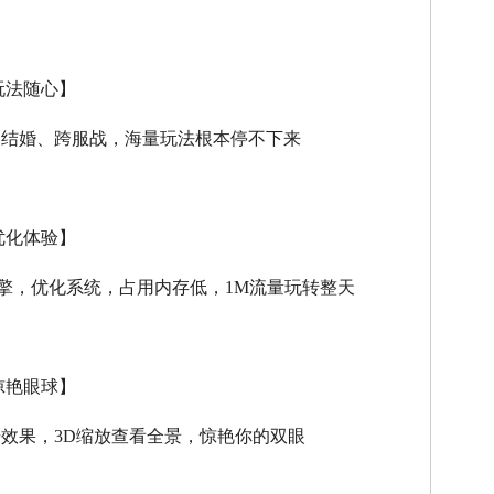
玩法随心】
、结婚、跨服战，海量玩法根本停不下来
优化体验】
擎，优化系统，占用内存低，
1M
流量玩转整天
惊艳眼球】
击效果，
3D
缩放查看全景，惊艳你的双眼