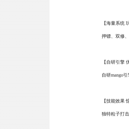
【海量系统 
押镖、双修
【自研引擎 
自研
mango
引
【技能效果 
独特粒子打