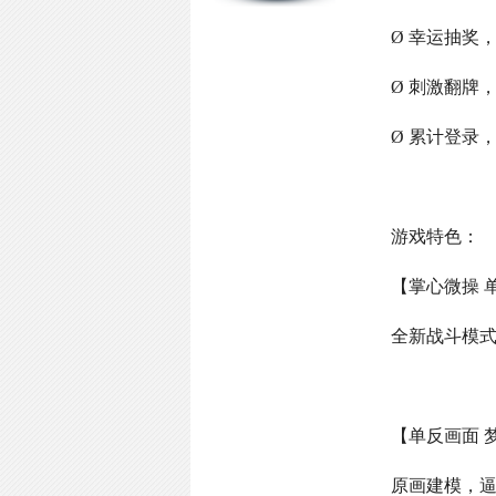
Ø 幸运抽奖
Ø 刺激翻牌
Ø 累计登录
游戏特色：
【掌心微操 
全新战斗模
【单反画面 
原画建模，