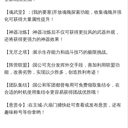
【魂武堂】：
[
我的要塞
]
开放魂魄探索功能，收集魂魄并强
化可获得大量属性提升！
【神器冶炼】
:
神器冶炼后不仅可获得更拉风的武器外观，
还将获得更强力的神器效果！
【无尽之塔】
:
展示生存能力和战斗技巧的极限挑战。
【阵营联盟】
:
国公可充分发挥外交手段，善加利用联盟功
能，改善劣势，实现以少胜多，创造胜利奇迹！
【团队集结】
:
国公和军团都督每周可免费领取集结令，在
合适的时机使用集结令更容易获得团战优胜哦！
【悬赏令】
:
在主城
-
六扇门捕快处可查看或发布悬赏，还有
趣味称号等你拿哟！