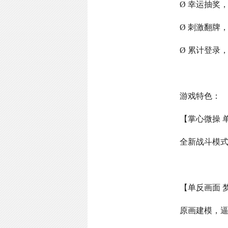
Ø 幸运抽奖
Ø 刺激翻牌
Ø 累计登录
游戏特色：
【掌心微操 
全新战斗模
【单反画面 
原画建模，