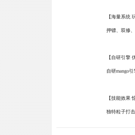
【海量系统 
押镖、双修
【自研引擎 
自研
mango
引
【技能效果 
独特粒子打