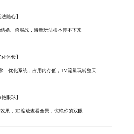
玩法随心】
、结婚、跨服战，海量玩法根本停不下来
优化体验】
擎，优化系统，占用内存低，
1M
流量玩转整天
惊艳眼球】
击效果，
3D
缩放查看全景，惊艳你的双眼