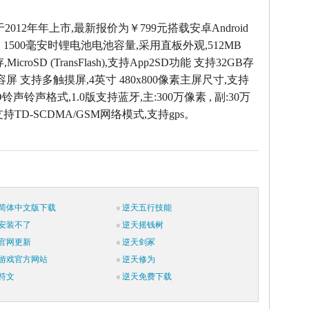
于2012年年上市,最新报价为￥799元搭载安卓Android
，1500毫安时锂电池电池容量,采用直板外观,512MB
icroSD (TransFlash),支持App2SD功能 支持32GB存
容屏 支持多触摸屏,4英寸 480x800像素主屏尺寸,支持
D铃声铃声格式,1.0版支持蓝牙,主:300万像素 , 副:30万
持TD-SCDMA/GSM网络模式,支持gps。
简体中文版下载
逆天五行技能
安装不了
逆天摇钱树
官网更新
逆天剑冢
游戏官方网站
逆天修为
符文
逆天免费下载