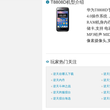
T8808D机型介绍
华为T8808D
4.0操作系统
RAM机身内存,M
储卡,支持 电
MP3铃声 MI
像素摄像头,支
玩家热门关注
逆天在哪儿下载
逆天
逆天内丹
逆天
逆天斗神之战
逆天
逆天跨服擂台
逆天
逆天擂台海选
逆天