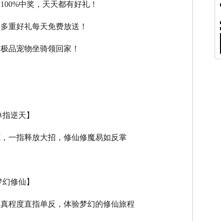
，100%中奖，天天都有好礼！
，多重好礼每天免费放送！
，极品宠物坐骑领回家！
单指逆天】
式，一指释放大招，修仙修魔易如反掌
梦幻修仙】
逼真程度直指单反，体验梦幻的修仙旅程