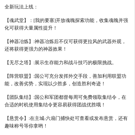
全新玩法上线：
【魂武堂】：
[
我的要塞
]
开放魂魄探索功能，收集魂魄并强
化可获得大量属性提升！
【神器冶炼】
:
神器冶炼后不仅可获得更拉风的武器外观，
还将获得更强力的神器效果！
【无尽之塔】
:
展示生存能力和战斗技巧的极限挑战。
【阵营联盟】
:
国公可充分发挥外交手段，善加利用联盟功
能，改善劣势，实现以少胜多，创造胜利奇迹！
【团队集结】
:
国公和军团都督每周可免费领取集结令，在
合适的时机使用集结令更容易获得团战优胜哦！
【悬赏令】
:
在主城
-
六扇门捕快处可查看或发布悬赏，还有
趣味称号等你拿哟！