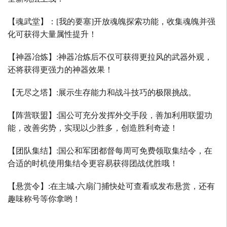
【魂武堂】：
[
我的要塞
]
开放魂魄探索功能，收集魂魄并强
化可获得大量属性提升！
【神器冶炼】
:
神器冶炼后不仅可获得更拉风的武器外观，
还将获得更强力的神器效果！
【无尽之塔】
:
展示生存能力和战斗技巧的极限挑战。
【阵营联盟】
:
国公可充分发挥外交手段，善加利用联盟功
能，改善劣势，实现以少胜多，创造胜利奇迹！
【团队集结】
:
国公和军团都督每周可免费领取集结令，在
合适的时机使用集结令更容易获得团战优胜哦！
【悬赏令】
:
在主城
-
六扇门捕快处可查看或发布悬赏，还有
趣味称号等你拿哟！